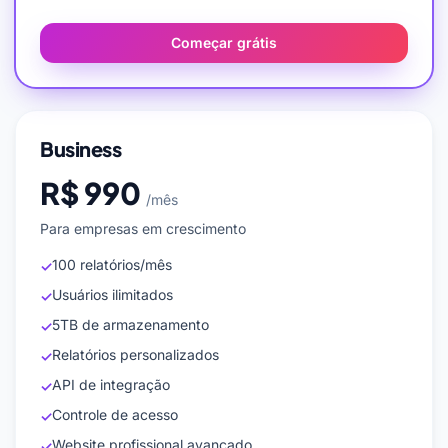
Começar grátis
Business
R$ 990
/mês
Para empresas em crescimento
100 relatórios/mês
✓
Usuários ilimitados
✓
5TB de armazenamento
✓
Relatórios personalizados
✓
API de integração
✓
Controle de acesso
✓
Website profissional avançado
✓