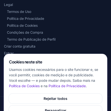
Legal
Termos de Uso
Política de Privacidade
Política de Cookies
Condições de Compra
Termo de Publicação de Perfil
Criar conta gratuita
Entrar
Cookies neste site
CONTATO
Usamos cookies necessários para o site funcionar e, se
WhatsApp: (11) 99748-2174
você permitir, cookies de medição e de publicidade.
Você escolhe — e pode mudar depois. Saiba mais na
cursos@vistoriacompleta.com.br
Política de Cookies
e na
Política de Privacidade
.
Rejeitar todos
© 2026 Vistoria Completa. Todos os direitos reservados. · Vistoria
Completa Serviços de Vistoria Ltda — CNPJ 43.188.845/0001-65 · Rua
Personalizar